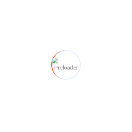
tor
earbox
el inspelen op ontwerpwijzigingen zonder
Resultaat
Volledige ontzorging van klan
Levertijd volledig gehaald, 
Flexibel schakelen dankzij eig