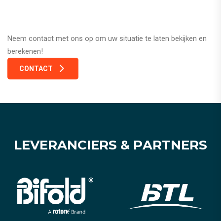
Neem contact met ons op om uw situatie te laten bekijken en
berekenen!
CONTACT
L
E
V
E
R
A
N
C
I
E
R
S
&
P
A
R
T
N
E
R
S