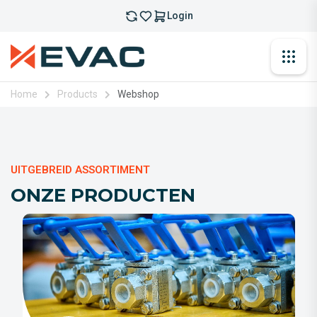
Login
Home
Products
Webshop
UITGEBREID ASSORTIMENT
O
N
Z
E
P
R
O
D
U
C
T
E
N