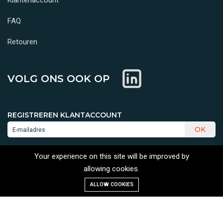
Klantenaccount
FAQ
Retouren
VOLG ONS OOK OP
REGISTREREN KLANTACCOUNT
OK
Your experience on this site will be improved by
allowing cookies.
ALLOW COOKIES
VEILIG BETALEN MET:
TERMS & CONDITIONS | PRIVACY POLICY | COOKIE POLICY
©2026
SOLVWARE B.V.
ALL RIGHTS RESERVED.