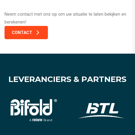
Neem contact met ons op om uw situatie te laten bekijken en
berekenen!
CONTACT
L
E
V
E
R
A
N
C
I
E
R
S
&
P
A
R
T
N
E
R
S