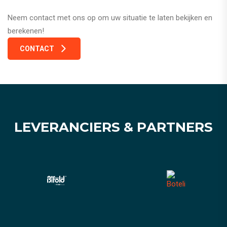
Neem contact met ons op om uw situatie te laten bekijken en
berekenen!
CONTACT
L
E
V
E
R
A
N
C
I
E
R
S
&
P
A
R
T
N
E
R
S