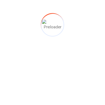
 & play
luitingstijd
wfase
planning