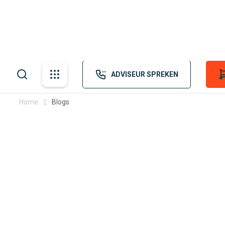
Valves Made Easy
+31 (0)73 543 19 15
Home
Ove
ADVISEUR SPREKEN
Home
Blogs